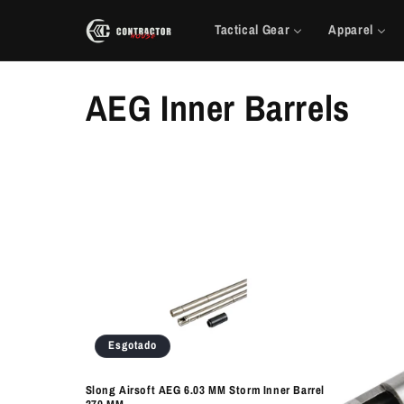
Saltar
para o
Tactical Gear
Apparel
conteúdo
C
AEG Inner Barrels
o
l
e
ç
ã
Esgotado
o
Slong Airsoft AEG 6.03 MM Storm Inner Barrel