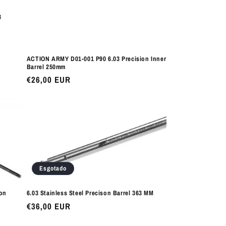
3
ACTION ARMY D01-001 P90 6.03 Precision Inner
Barrel 250mm
Preço
€26,00 EUR
normal
Esgotado
on
6.03 Stainless Steel Precison Barrel 363 MM
Preço
€36,00 EUR
normal