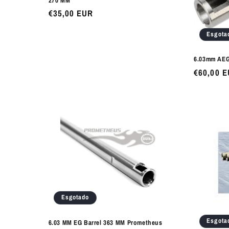
270 MM
:
Preço
€35,00 EUR
normal
Esgota
6.03mm AEG
Preço
€60,00 
normal
Esgotado
Esgota
6.03 MM EG Barrel 363 MM Prometheus