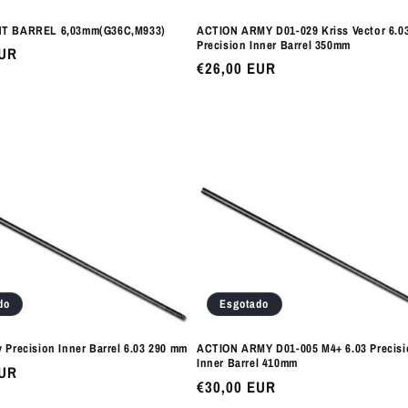
HT BARREL 6,03mm(G36C,M933)
ACTION ARMY D01-029 Kriss Vector 6.0
Precision Inner Barrel 350mm
EUR
Preço
€26,00 EUR
normal
do
Esgotado
 Precision Inner Barrel 6.03 290 mm
ACTION ARMY D01-005 M4+ 6.03 Precisi
Inner Barrel 410mm
EUR
Preço
€30,00 EUR