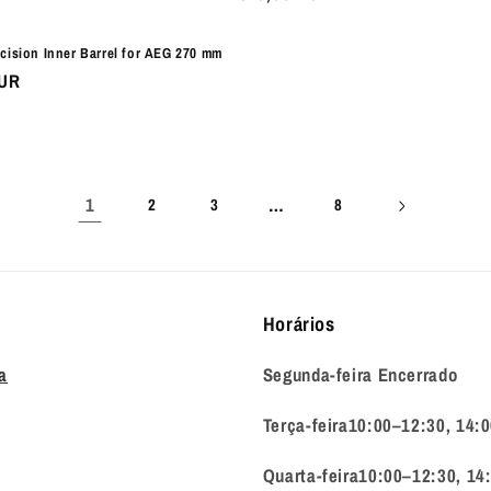
normal
ecision Inner Barrel for AEG 270 mm
EUR
1
…
2
3
8
Horários
a
Segunda-feira Encerrado
Terça-feira10:00–12:30, 14:
Quarta-feira10:00–12:30, 14