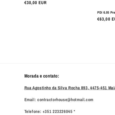
Preço
€30,00 EUR
normal
PDI 6.05 Pr
Preço
€63,00 
normal
Morada e contato:
Rua Agostinho da Silva Rocha 893, 4475-451 Mai
Email: contractorhouse@hotmail.com
Telefone: +351 223226045 *