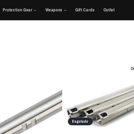
Protection Gear
Weapons
Gift Cards
Outlet
O
Esgotado