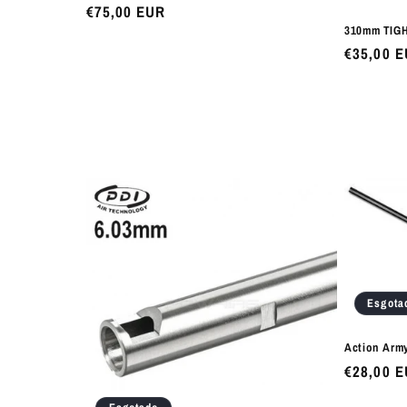
Preço
€75,00 EUR
310mm TIG
normal
Preço
€35,00 
normal
Esgota
Action Army
Preço
€28,00 
normal