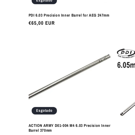
Esgotado
PDI 6.03 Precision Inner Barrel for AEG 247mm
Preço
€65,00 EUR
normal
Esgotado
ACTION ARMY D01-004 M4 6.03 Precision Inner
Barrel 370mm