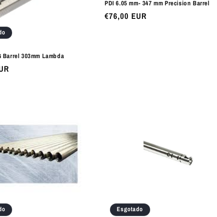
PDI 6.05 mm- 347 mm Precision Barrel
Preço
€76,00 EUR
normal
do
 Barrel 303mm Lambda
EUR
do
Esgotado