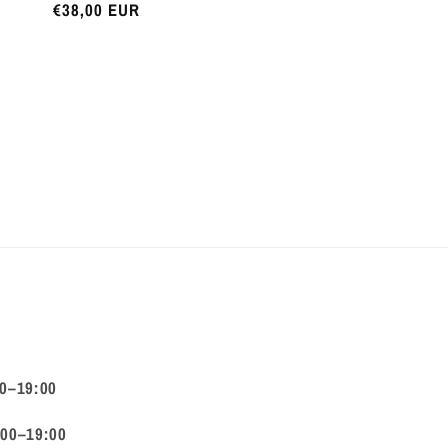
Preço
€38,00 EUR
normal
00–19:00
:00–19:00