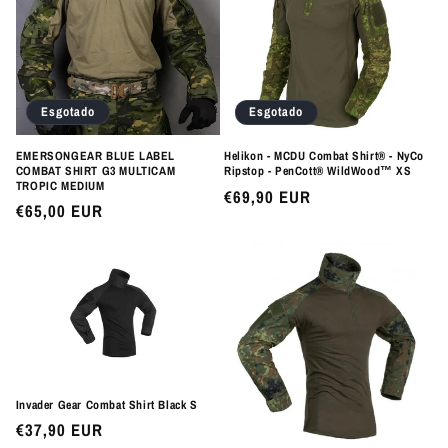
Esgotado
Esgotado
EMERSONGEAR BLUE LABEL
Helikon - MCDU Combat Shirt® - NyCo
COMBAT SHIRT G3 MULTICAM
Ripstop - PenCott® WildWood™ XS
TROPIC MEDIUM
Preço
€69,90 EUR
Preço
€65,00 EUR
normal
normal
Invader Gear Combat Shirt Black S
Preço
€37,90 EUR