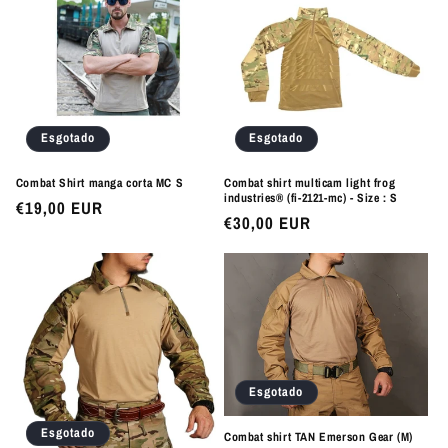
Esgotado
Esgotado
Combat Shirt manga corta MC S
Combat shirt multicam light frog
industries® (fi-2121-mc) - Size : S
Preço
€19,00 EUR
Preço
€30,00 EUR
normal
normal
Esgotado
Esgotado
Combat shirt TAN Emerson Gear (M)