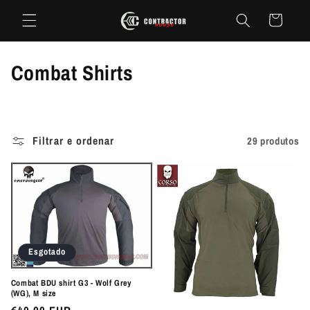
Saltar
para o
Carrinho
conteúdo
C
Combat Shirts
o
l
Filtrar e ordenar
29 produtos
e
ç
ã
o
Esgotado
:
Combat BDU shirt G3 - Wolf Grey
(WG), M size