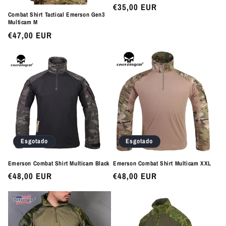
Preço
€35,00 EUR
Combat Shirt Tactical Emerson Gen3
normal
Multicam M
Preço
€47,00 EUR
normal
Esgotado
Esgotado
Emerson Combat Shirt Multicam Black
Emerson Combat Shirt Multicam XXL
Preço
€48,00 EUR
Preço
€48,00 EUR
normal
normal