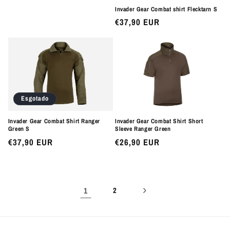
normal
Invader Gear Combat shirt Flecktarn S
Preço
€37,90 EUR
normal
Esgotado
Invader Gear Combat Shirt Ranger
Invader Gear Combat Shirt Short
Green S
Sleeve Ranger Green
Preço
€37,90 EUR
Preço
€26,90 EUR
normal
normal
1
2