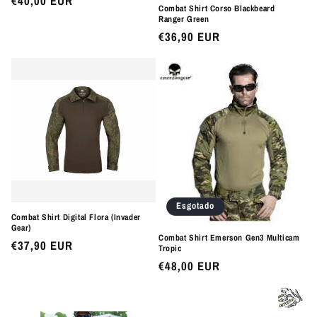
Preço
€40,00 EUR
Combat Shirt Corso Blackbeard
normal
Ranger Green
Preço
€36,90 EUR
normal
Esgotado
Combat Shirt Digital Flora (Invader
Gear)
Combat Shirt Emerson Gen3 Multicam
Preço
€37,90 EUR
Tropic
normal
Preço
€48,00 EUR
normal