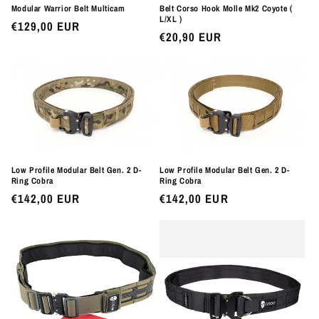
Modular Warrior Belt Multicam
Belt Corso Hook Molle Mk2 Coyote (
L/XL )
Preço
€129,00 EUR
Preço
€20,90 EUR
normal
normal
Low Profile Modular Belt Gen. 2 D-
Low Profile Modular Belt Gen. 2 D-
Ring Cobra
Ring Cobra
Preço
€142,00 EUR
Preço
€142,00 EUR
normal
normal