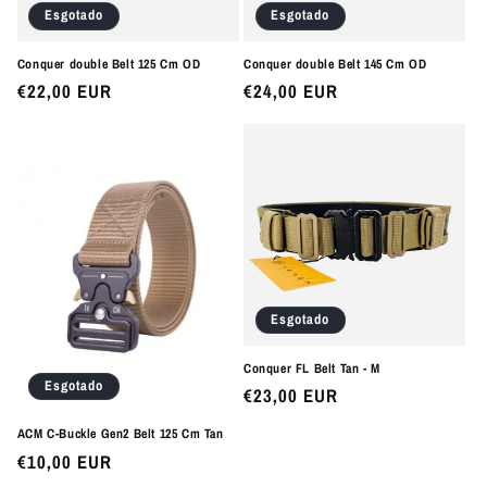
Esgotado
Esgotado
Conquer double Belt 125 Cm OD
Conquer double Belt 145 Cm OD
Preço
€22,00 EUR
Preço
€24,00 EUR
normal
normal
Esgotado
Conquer FL Belt Tan - M
Esgotado
Preço
€23,00 EUR
normal
ACM C-Buckle Gen2 Belt 125 Cm Tan
Preço
€10,00 EUR