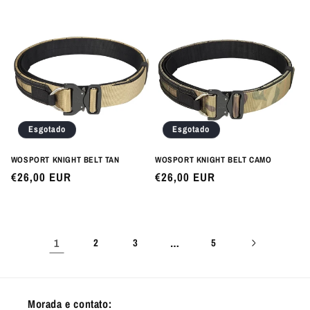
normal
Esgotado
Esgotado
WOSPORT KNIGHT BELT TAN
WOSPORT KNIGHT BELT CAMO
Preço
€26,00 EUR
Preço
€26,00 EUR
normal
normal
1
2
3
…
5
Morada e contato: