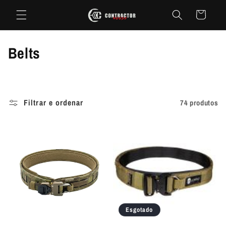
Saltar
para o
Carrinho
conteúdo
C
Belts
o
l
Filtrar e ordenar
74 produtos
e
ç
ã
o
:
Esgotado