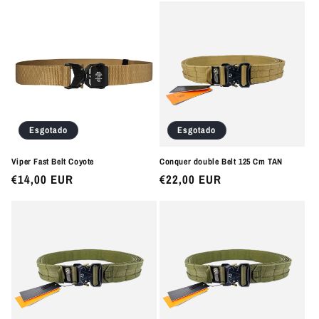
Esgotado
Esgotado
Viper Fast Belt Coyote
Conquer double Belt 125 Cm TAN
Preço
€14,00 EUR
Preço
€22,00 EUR
normal
normal