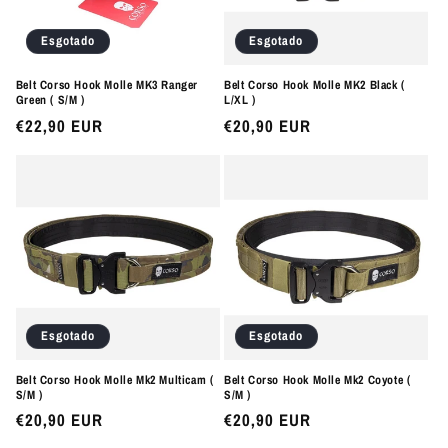
Esgotado
Esgotado
Belt Corso Hook Molle MK3 Ranger
Belt Corso Hook Molle MK2 Black (
Green ( S/M )
L/XL )
Preço
€22,90 EUR
Preço
€20,90 EUR
normal
normal
Esgotado
Esgotado
Belt Corso Hook Molle Mk2 Multicam (
Belt Corso Hook Molle Mk2 Coyote (
S/M )
S/M )
Preço
€20,90 EUR
Preço
€20,90 EUR
normal
normal