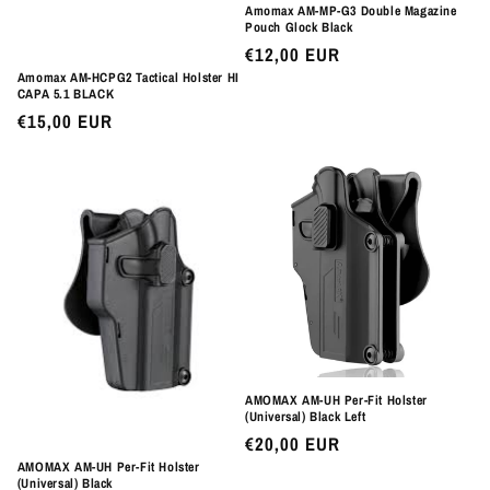
Amomax AM-MP-G3 Double Magazine
Pouch Glock Black
Preço
€12,00 EUR
normal
Amomax AM-HCPG2 Tactical Holster HI
CAPA 5.1 BLACK
Preço
€15,00 EUR
normal
AMOMAX AM-UH Per-Fit Holster
(Universal) Black Left
Preço
€20,00 EUR
AMOMAX AM-UH Per-Fit Holster
normal
(Universal) Black