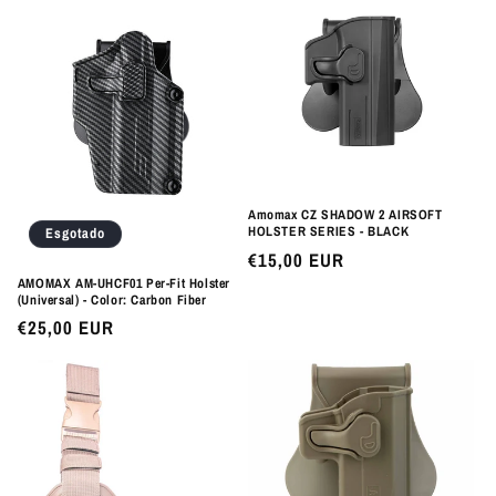
Amomax CZ SHADOW 2 AIRSOFT
HOLSTER SERIES - BLACK
Esgotado
Preço
€15,00 EUR
normal
AMOMAX AM-UHCF01 Per-Fit Holster
(Universal) - Color: Carbon Fiber
Preço
€25,00 EUR
normal