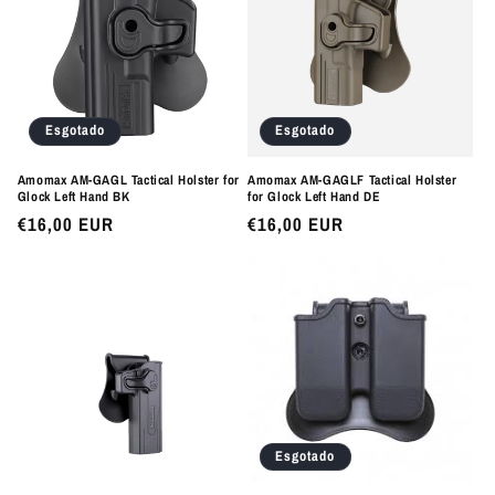
Esgotado
Esgotado
Amomax AM-GAGL Tactical Holster for
Amomax AM-GAGLF Tactical Holster
Glock Left Hand BK
for Glock Left Hand DE
Preço
€16,00 EUR
Preço
€16,00 EUR
normal
normal
Esgotado