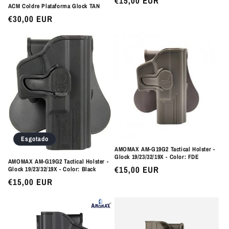
Preço
€15,00 EUR
ACM Coldre Plataforma Glock TAN
normal
Preço
€30,00 EUR
normal
Esgotado
AMOMAX AM-G19G2 Tactical Holster -
Glock 19/23/32/19X - Color: FDE
AMOMAX AM-G19G2 Tactical Holster -
Preço
€15,00 EUR
Glock 19/23/32/19X - Color: Black
normal
Preço
€15,00 EUR
normal