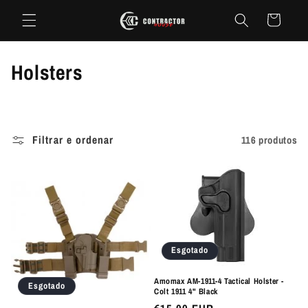
Saltar
para o
Carrinho
conteúdo
C
Holsters
o
l
Filtrar e ordenar
116 produtos
e
ç
ã
o
Esgotado
:
Amomax AM-1911-4 Tactical Holster -
Esgotado
Colt 1911 4" Black