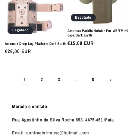
Esgotado
Esgotado
Amomax Paddle Holster For WE/TM Hi
capa Dark Earth
Preço
€15,00 EUR
Amomax Drop Leg Platform Dark Earth
normal
Preço
€26,00 EUR
normal
1
2
3
…
8
Morada e contato:
Rua Agostinho da Silva Rocha 893, 4475-451 Maia
Email: contractorhouse@hotmail.com