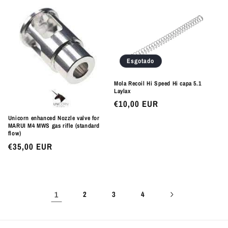
normal
Esgotado
Mola Recoil Hi Speed Hi capa 5.1
Laylax
Preço
€10,00 EUR
normal
Unicorn enhanced Nozzle valve for
MARUI M4 MWS gas rifle (standard
flow)
Preço
€35,00 EUR
normal
1
2
3
4