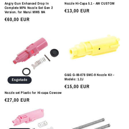
Angry Gun Enhanced Drop In
Nozzle Hi-Capa 5.1 - AW CUSTOM
Complete MPA Nozzle Set Gen 2
Preço
€13,00 EUR
Version. for Marui MWS M4
normal
Preço
€60,00 EUR
normal
G&G G-06-078 SMC-9 Nozzle Kit -
Modelo: 1.2J
Esgotado
Preço
€15,00 EUR
normal
Nozzle set Plastic for Hi-capa Cowcow
Preço
€27,00 EUR
normal