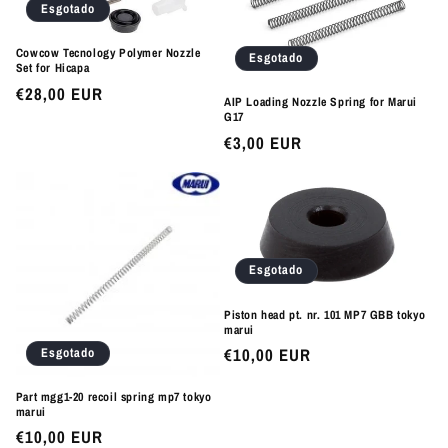
Esgotado
Cowcow Tecnology Polymer Nozzle
Esgotado
Set for Hicapa
Preço
€28,00 EUR
AIP Loading Nozzle Spring for Marui
normal
G17
Preço
€3,00 EUR
normal
Esgotado
Piston head pt. nr. 101 MP7 GBB tokyo
marui
Esgotado
Preço
€10,00 EUR
normal
Part mgg1-20 recoil spring mp7 tokyo
marui
Preço
€10,00 EUR