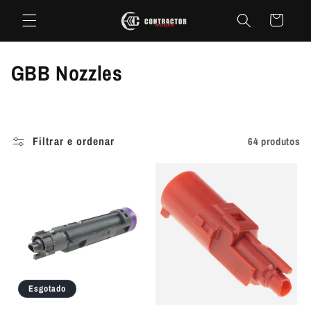
Saltar
para o
Carrinho
conteúdo
C
GBB Nozzles
o
l
Filtrar e ordenar
64 produtos
e
ç
ã
o
:
Esgotado