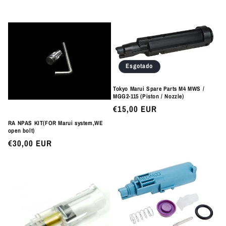
normal
Esgotado
Tokyo Marui Spare Parts M4 MWS /
MGG2-115 (Piston / Nozzle)
Preço
€15,00 EUR
normal
RA NPAS KIT(FOR Marui system,WE
open bolt)
Preço
€30,00 EUR
normal