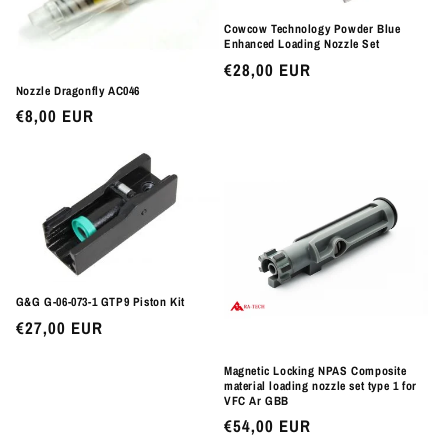
Cowcow Technology Powder Blue
Enhanced Loading Nozzle Set
Preço
€28,00 EUR
normal
Nozzle Dragonfly AC046
Preço
€8,00 EUR
normal
G&G G-06-073-1 GTP9 Piston Kit
Preço
€27,00 EUR
normal
Magnetic Locking NPAS Composite
material loading nozzle set type 1 for
VFC Ar GBB
Preço
€54,00 EUR