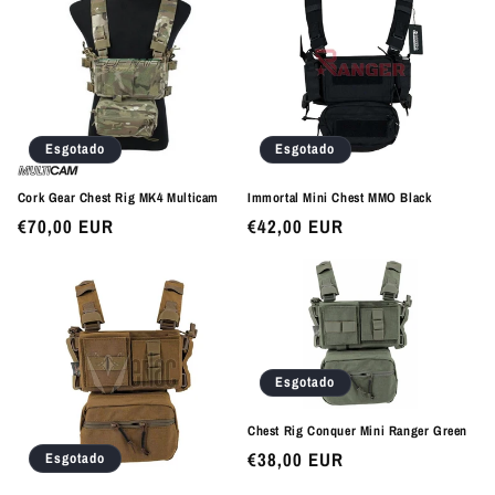
Esgotado
Esgotado
Cork Gear Chest Rig MK4 Multicam
Immortal Mini Chest MMO Black
Preço
€70,00 EUR
Preço
€42,00 EUR
normal
normal
Esgotado
Chest Rig Conquer Mini Ranger Green
Preço
€38,00 EUR
Esgotado
normal