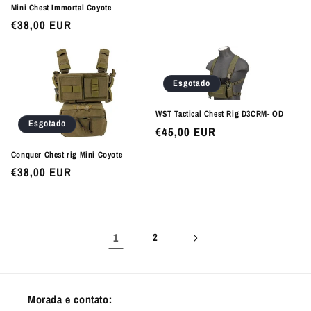
Mini Chest Immortal Coyote
Preço
€38,00 EUR
normal
Esgotado
WST Tactical Chest Rig D3CRM- OD
Esgotado
Preço
€45,00 EUR
normal
Conquer Chest rig Mini Coyote
Preço
€38,00 EUR
normal
1
2
Morada e contato: