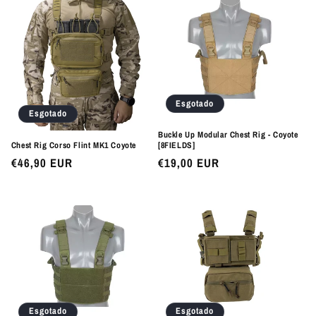
Esgotado
Esgotado
Buckle Up Modular Chest Rig - Coyote
Chest Rig Corso Flint MK1 Coyote
[8FIELDS]
Preço
€46,90 EUR
Preço
€19,00 EUR
normal
normal
Esgotado
Esgotado