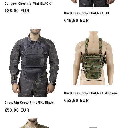
Conquer Chest rig Mini BLACK
Preço
€38,00 EUR
Chest Rig Corso Flint MK1 OD
normal
Preço
€46,90 EUR
normal
Chest Rig Corso Flint MK1 Multicam
Preço
€53,90 EUR
Chest Rig Corso Flint MK1 Black
normal
Preço
€53,90 EUR
normal