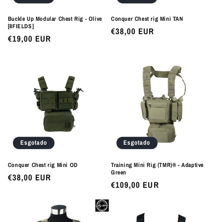
Buckle Up Modular Chest Rig - Olive
Conquer Chest rig Mini TAN
[8FIELDS]
Preço
€38,00 EUR
Preço
€19,00 EUR
normal
normal
Esgotado
Esgotado
Conquer Chest rig Mini OD
Training Mini Rig (TMR)® - Adaptive
Green
Preço
€38,00 EUR
Preço
€109,00 EUR
normal
normal