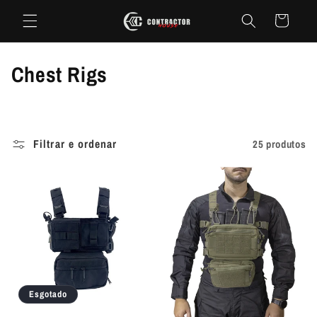
Saltar
para o
Carrinho
conteúdo
C
Chest Rigs
o
l
Filtrar e ordenar
25 produtos
e
ç
ã
o
:
Esgotado