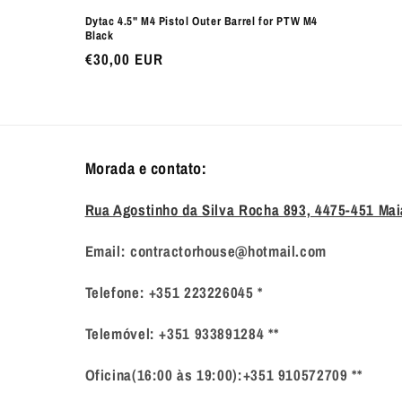
:
Dytac 4.5" M4 Pistol Outer Barrel for PTW M4
Black
Preço
€30,00 EUR
normal
Morada e contato:
Rua Agostinho da Silva Rocha 893, 4475-451 Mai
Email: contractorhouse@hotmail.com
Telefone: +351 223226045 *
Telemóvel: +351 933891284 **
Oficina(16:00 às 19:00):+351 910572709 **