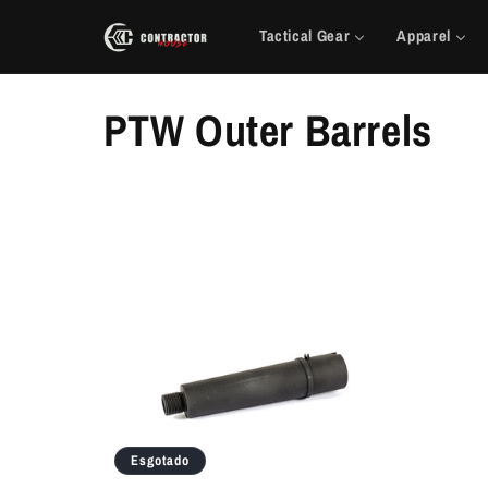
Saltar
para o
Tactical Gear
Apparel
conteúdo
C
PTW Outer Barrels
o
l
e
ç
ã
o
Esgotado