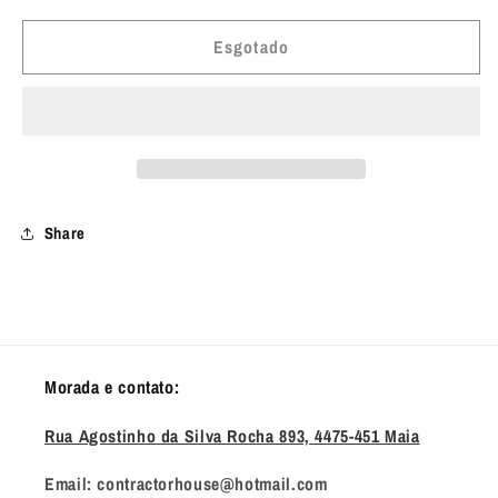
quantidade
quantidade
de
de
Esgotado
Borracha
Borracha
LIP
LIP
CARGADOR
CARGADOR
M1911
M1911
NEGRO
NEGRO
Share
Morada e contato:
Rua Agostinho da Silva Rocha 893, 4475-451 Maia
Email: contractorhouse@hotmail.com