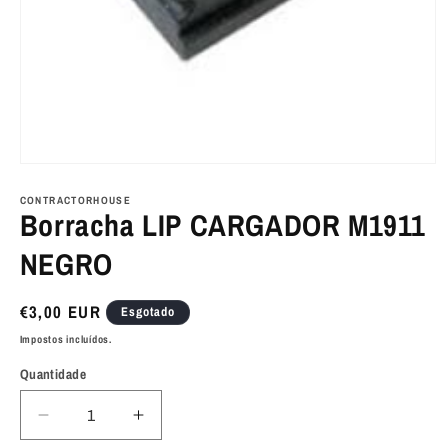
Abrir
conteúdo
multimédia
CONTRACTORHOUSE
Borracha LIP CARGADOR M1911
1
em
modal
NEGRO
Preço
€3,00 EUR
Esgotado
normal
Impostos incluídos.
Quantidade
Diminuir
Aumentar
a
a