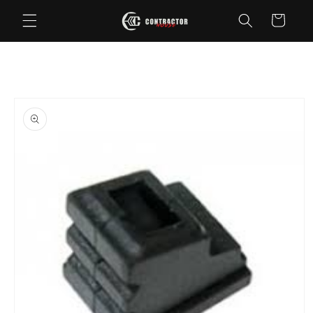
Saltar
para o
Carrinho
conteúdo
Saltar para
a
informação
do produto