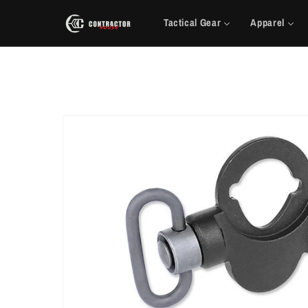
Saltar
para o
Tactical Gear
Apparel
conteúdo
Saltar para
a
informação
do produto