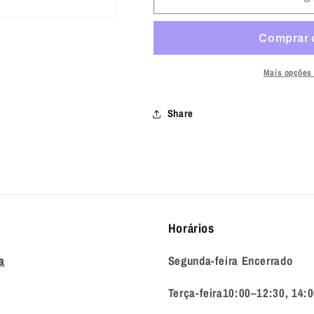
Mount
Mount
Sling
Sling
Troy
Troy
BK
BK
Mais opções
Share
Horários
a
Segunda-feira Encerrado
Terça-feira10:00–12:30, 14: