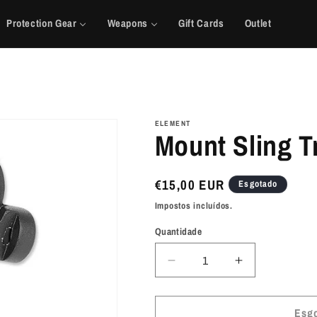
Protection Gear
Weapons
Gift Cards
Outlet
ELEMENT
Mount Sling T
Preço
€15,00 EUR
Esgotado
normal
Impostos incluídos.
Quantidade
Diminuir
Aumentar
a
a
quantidade
quantidade
de
de
Esg