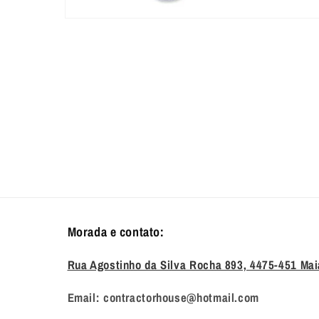
Abrir
conteúdo
multimédia
1
em
modal
Morada e contato:
Rua Agostinho da Silva Rocha 893, 4475-451 Mai
Email: contractorhouse@hotmail.com