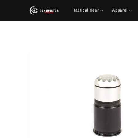
Saltar
para o
Tactical Gear
Apparel
conteúdo
Saltar para
a
informação
do produto