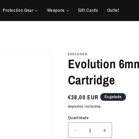
Protection Gear
Weapons
Gift Cards
Outlet
EVOLUTION
Evolution 6m
Cartridge
Preço
€38,00 EUR
Esgotado
normal
Impostos incluídos.
Quantidade
Diminuir
Aumentar