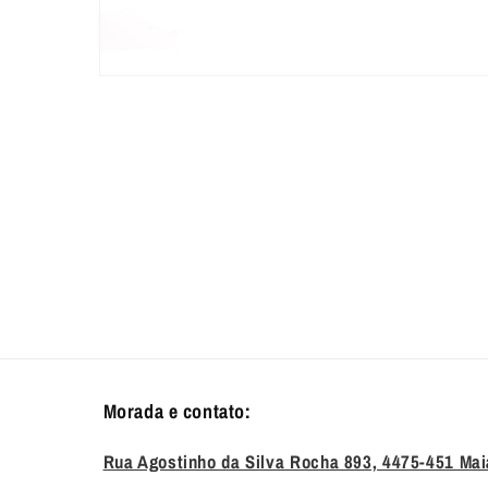
Abrir
conteúdo
multimédia
1
em
modal
Morada e contato:
Rua Agostinho da Silva Rocha 893, 4475-451 Mai