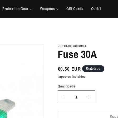
Protection Gear
Weapons
Gift Cards
Outlet
CONTRACTORHOUSE
Fuse 30A
Preço
€0,50 EUR
Esgotado
normal
Impostos incluídos.
Quantidade
Diminuir
Aumentar
a
a
quantidade
quantidade
de
de
Esg