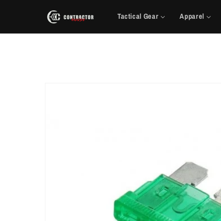
Saltar
para o
Tactical Gear
Apparel
conteúdo
Saltar para
a
informação
do produto