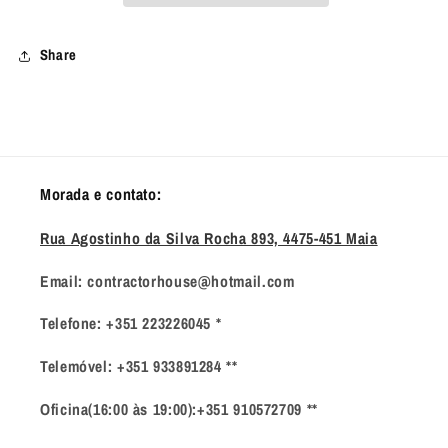
Precision
Precision
Barrel
Barrel
Share
for
for
VSR
VSR
Replicas
Replicas
Morada e contato:
Rua Agostinho da Silva Rocha 893, 4475-451 Maia
Email: contractorhouse@hotmail.com
Telefone: +351 223226045 *
Telemóvel: +351 933891284 **
Oficina(16:00 às 19:00):+351 910572709 **