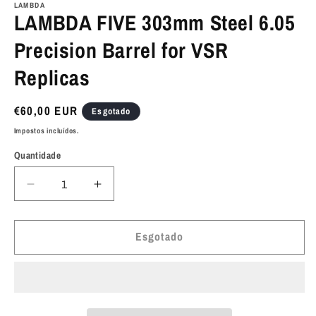
multimédia
LAMBDA
LAMBDA FIVE 303mm Steel 6.05
1
em
modal
Precision Barrel for VSR
Replicas
Preço
€60,00 EUR
Esgotado
normal
Impostos incluídos.
Quantidade
Diminuir
Aumentar
a
a
quantidade
quantidade
de
de
Esgotado
LAMBDA
LAMBDA
FIVE
FIVE
303mm
303mm
Steel
Steel
6.05
6.05