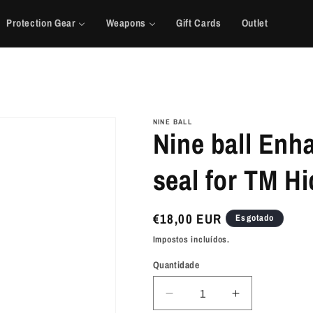
Protection Gear
Weapons
Gift Cards
Outlet
NINE BALL
Nine ball Enh
seal for TM H
Preço
€18,00 EUR
Esgotado
normal
Impostos incluídos.
Quantidade
Diminuir
Aumentar