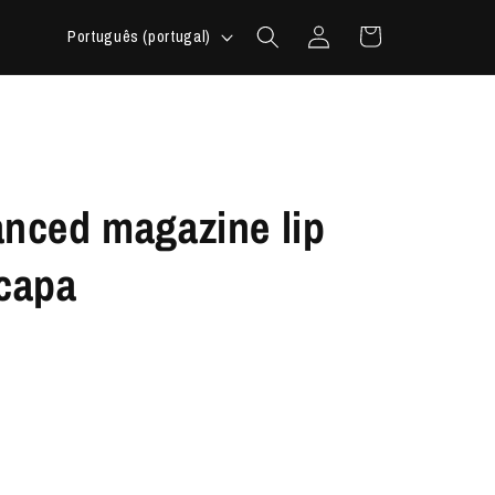
Iniciar
I
Carrinho
Português (portugal)
sessão
d
i
o
m
a
anced magazine lip
icapa