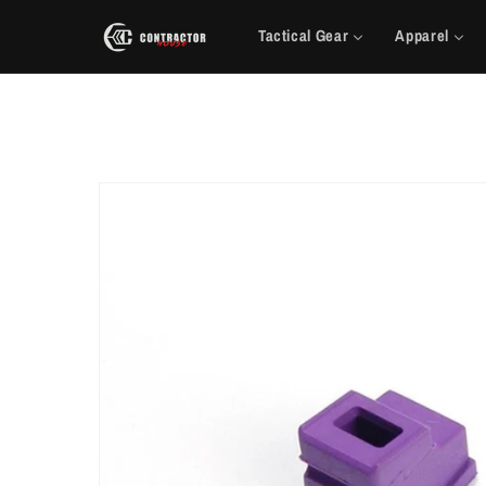
Saltar
para o
Tactical Gear
Apparel
conteúdo
Saltar para
a
informação
do produto