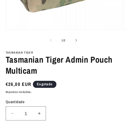
Abrir
Ab
conteúdo
c
multimédia
m
de
1
/
3
1
2
em
e
modal
m
TASMANIAN TIGER
Tasmanian Tiger Admin Pouch
Multicam
Preço
€26,00 EUR
Esgotado
normal
Impostos incluídos.
Quantidade
Diminuir
Aumentar
a
a