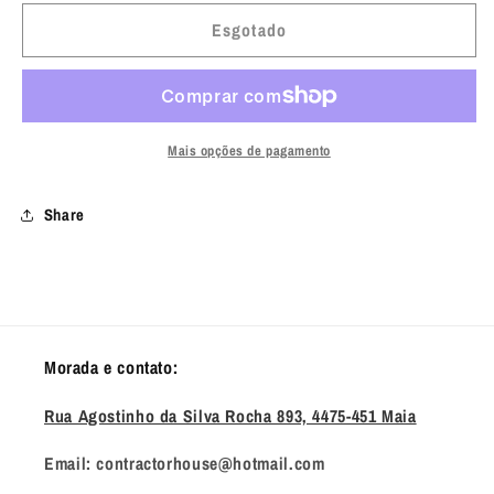
quantidade
quantidade
de
de
Esgotado
Tasmanian
Tasmanian
Tiger
Tiger
Admin
Admin
Pouch
Pouch
Multicam
Multicam
Mais opções de pagamento
Share
Morada e contato:
Rua Agostinho da Silva Rocha 893, 4475-451 Maia
Email: contractorhouse@hotmail.com