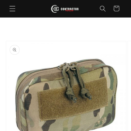
Saltar
para o
Carrinho
conteúdo
Saltar para
a
informação
do produto