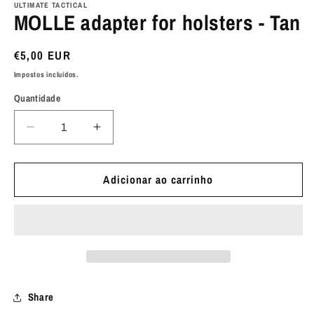
multimédia
ULTIMATE TACTICAL
MOLLE adapter for holsters - Tan
1
em
modal
Preço
€5,00 EUR
normal
Impostos incluídos.
Quantidade
Diminuir
Aumentar
a
a
quantidade
quantidade
de
de
Adicionar ao carrinho
MOLLE
MOLLE
adapter
adapter
for
for
holsters
holsters
-
-
Tan
Tan
Share