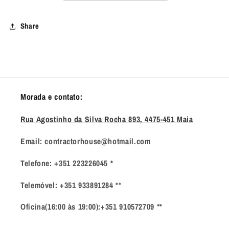
H
H
TAN
TAN
Share
Morada e contato:
Rua Agostinho da Silva Rocha 893, 4475-451 Maia
Email: contractorhouse@hotmail.com
Telefone: +351 223226045 *
Telemóvel: +351 933891284 **
Oficina(16:00 às 19:00):+351 910572709 **