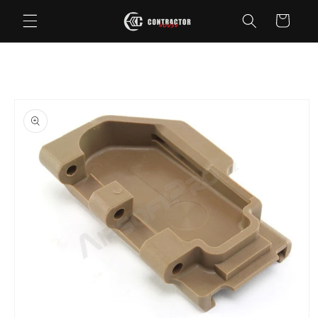
Saltar
para o
Carrinho
conteúdo
Saltar para
a
informação
do produto