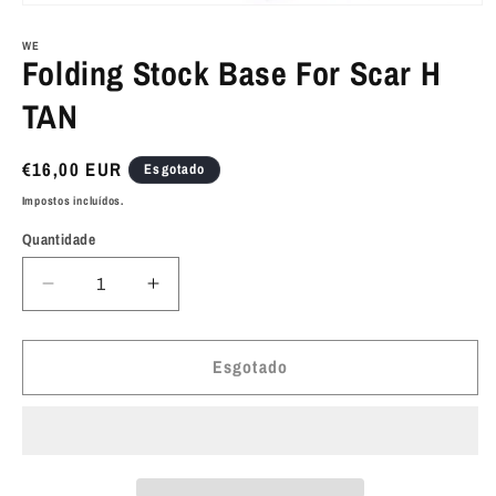
Abrir
conteúdo
multimédia
WE
Folding Stock Base For Scar H
1
em
modal
TAN
Preço
€16,00 EUR
Esgotado
normal
Impostos incluídos.
Quantidade
Diminuir
Aumentar
a
a
quantidade
quantidade
de
de
Esgotado
Folding
Folding
Stock
Stock
Base
Base
For
For
Scar
Scar