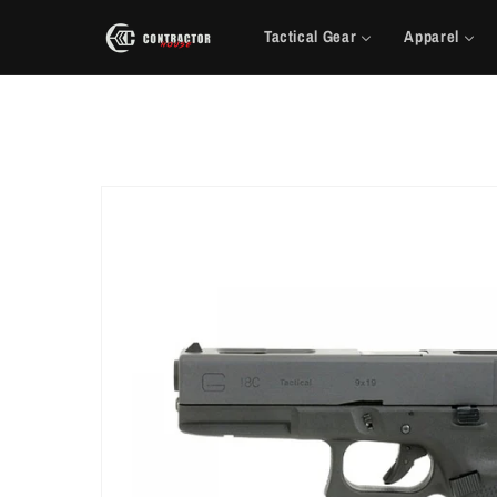
Saltar
para o
Tactical Gear
Apparel
conteúdo
Saltar para
a
informação
do produto