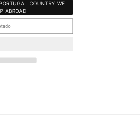
R PORTUGAL COUNTRY WE
IP ABROAD
otado