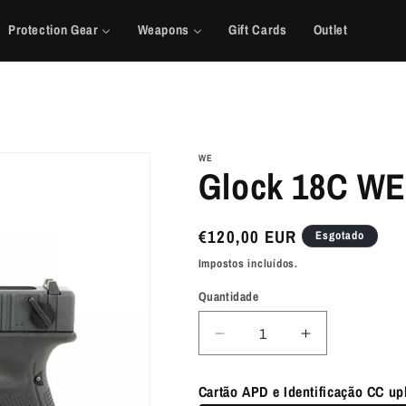
Protection Gear
Weapons
Gift Cards
Outlet
WE
Glock 18C W
Preço
€120,00 EUR
Esgotado
normal
Impostos incluídos.
Quantidade
Diminuir
Aumentar
a
a
quantidade
quantidade
Cartão APD e Identificação CC upl
de
de