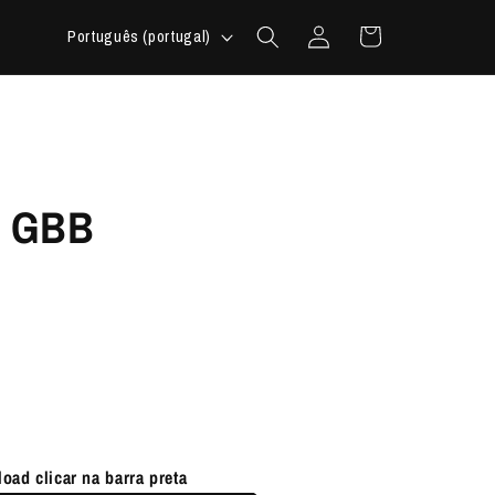
Iniciar
I
Carrinho
Português (portugal)
sessão
d
i
o
m
a
E GBB
oad clicar na barra preta