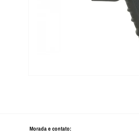
Abrir
conteúdo
multimédia
1
em
modal
Morada e contato: